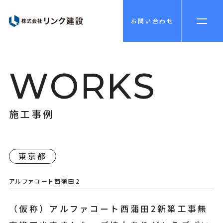
お問い合わせ
W
O
R
K
S
施
工
事
例
東京都
アルファコート西蒲田2
（仮称）アルファコート西蒲田2新築工事無