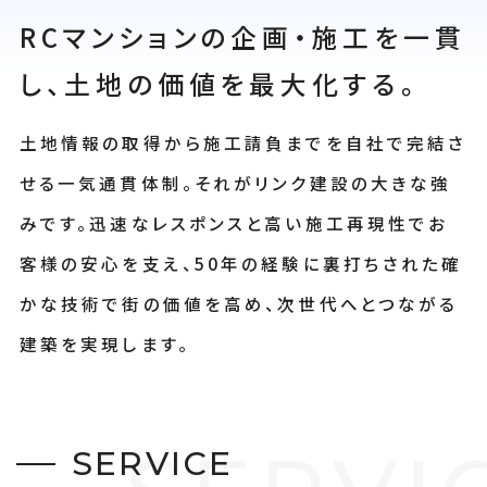
RCマンションの企画・施工を一貫
し、
土地の価値を最大化する。
土地情報の取得から施工請負までを自社で完結さ
せる一気通貫体制。それがリンク建設の大きな強
みです。迅速なレスポンスと高い施工再現性でお
客様の安心を支え、50年の経験に裏打ちされた確
かな技術で街の価値を高め、次世代へとつながる
建築を実現します。
S
E
R
V
I
C
E