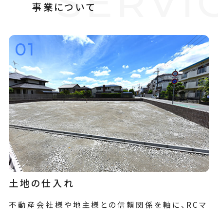
S
E
R
V
I
事
業
に
つ
い
て
01
土地の仕入れ
不動産会社様や地主様との信頼関係を軸に、RCマ