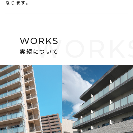
なります。
W
O
R
K
W
O
R
K
S
実
績
に
つ
い
て