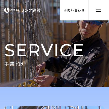
お問い合わせ
S
E
R
V
I
C
E
事
業
紹
介