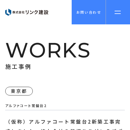
お問い合わせ
W
O
R
K
S
施
工
事
例
東京都
アルファコート常盤台2
（仮称）アルファコート常盤台2新築工事完