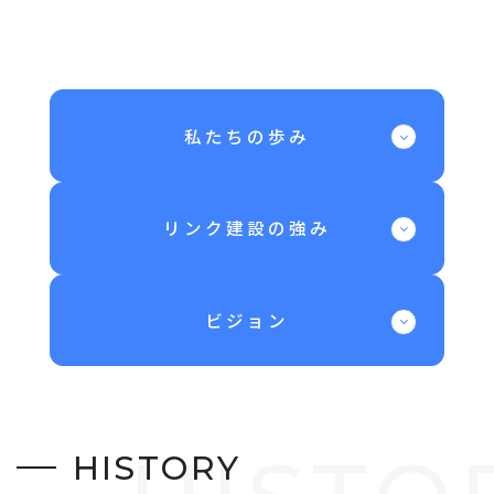
私たちの歩み
リンク建設の強み
ビジョン
H
I
S
T
O
R
Y