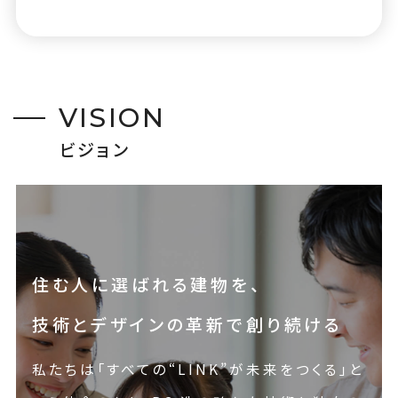
V
I
S
I
O
N
ビ
ジ
ョ
ン
住む人に選ばれる建物を、
技術とデザインの革新で創り続ける
私たちは「すべての“LINK”が未来をつくる」と