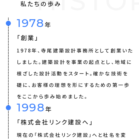
H
I
S
T
O
私
た
ち
の
歩
み
1978
年
「創業」
1978年、寺尾建築設計事務所として創業いた
しました。建築設計を事業の起点とし、地域に
根ざした設計活動をスタート。確かな技術を
礎に、お客様の理想を形にするための第一歩
をここから歩み始めました。
1998
年
「株式会社リンク建設へ」
現在の「株式会社リンク建設」へと社名を変