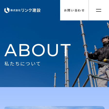
お問い合わせ
A
B
O
U
T
私
た
ち
に
つ
い
て