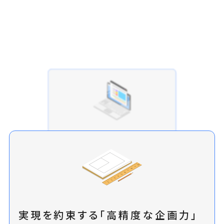
機会を逃さない「初動スピード」
意思決定を加速させる「一貫体制」
不動産ビジネスにおいて最も重要な「レスポン
土地情報の取得から事業性判断、企画、見積、
スの速さ」を徹底しています。ボリュームプラ
請負までを一連の流れで動かす自社一貫体制
を構築しています。部門間のタイムラグを排除
ン、法規制チェック、概算コスト、収支予測の初
することで、判断と実行のスピードを極限まで
高め、刻々と変わる市場環境の中で確実な案
期整理を迅速に行うことで、パートナー企業様
件化を実現します。
から「レスが早い会社」として厚い信頼をいた
実現を約束する「高精度な企画力」
だいています。