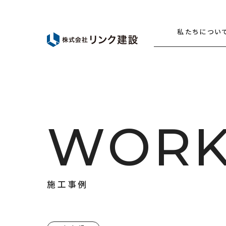
私たちについ
W
O
R
施
工
事
例