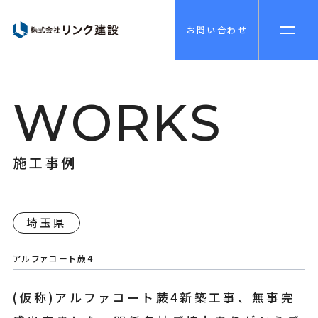
お問い合わせ
W
O
R
K
S
施
工
事
例
埼玉県
アルファコート蕨4
(仮称)アルファコート蕨4新築工事、無事完