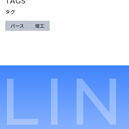
TAGS
タグ
パース
竣工
LI