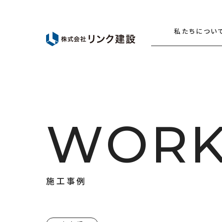
私たちについ
W
O
R
施
工
事
例